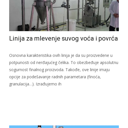
Linija za mlevenje suvog voća i povrća
Osnovna karakteristika ovih linija je da su proizvedene u
potpunosti od nerđajućeg čelika. To obezbeđuje apsolutnu
sogurnost finalnog proizvoda. Takođe, ove linije imaju
opcije za podešavanje radnih parametara (finoća,
granulacija…). Izrađujemo ih
Read More...