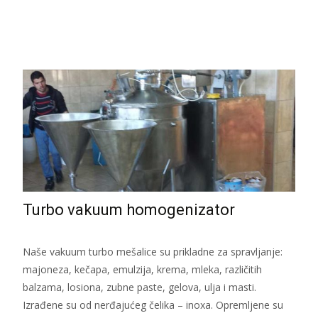
Read More...
Turbo vakuum homogenizator
Naše vakuum turbo mešalice su prikladne za spravljanje:
majoneza, kečapa, emulzija, krema, mleka, različitih
balzama, losiona, zubne paste, gelova, ulja i masti.
Izrađene su od nerđajućeg čelika – inoxa. Opremljene su