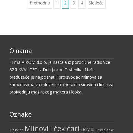
Kretanje
Prethodno
1
2
3
4
Sledeće
članaka
O nama
Firma AIKOM d.o.o. je nastala iz porodične radionice
SZR KVALITET iz Dublja kod Trstenika. Naše
preduzeće je najpoznatiji proizvođač mlinova sa
kamenovima za mlevenje mineralnih sirovina i linija za
proivodnju mašinskog maltera i lepka.
Oznake
Mlinovi i čekićari
Ostalo
Mešalice
Postrojenja