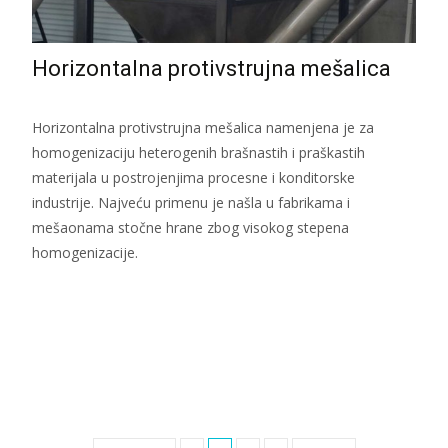
Horizontalna protivstrujna mešalica
Horizontalna protivstrujna mešalica namenjena je za
homogenizaciju heterogenih brašnastih i praškastih
materijala u postrojenjima procesne i konditorske
industrije. Najveću primenu je našla u fabrikama i
mešaonama stočne hrane zbog visokog stepena
homogenizacije.
Read More...