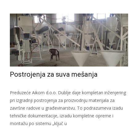
Postrojenja za suva mešanja
Preduzeće Aikom d.o.o. Dublje daje kompletan inženjering
pri izgradnji postrojenja za proizvodnju materijala za
završne radove u građevinarstvu. To podrazumeva izadu
tehničke dokumentacije, izradu kompletne opreme i
montažu po sistemu „ključ u