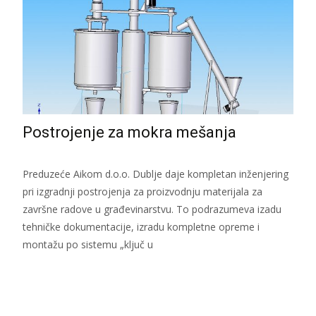
Postrojenje za mokra mešanja
Preduzeće Aikom d.o.o. Dublje daje kompletan inženjering
pri izgradnji postrojenja za proizvodnju materijala za
završne radove u građevinarstvu. To podrazumeva izadu
tehničke dokumentacije, izradu kompletne opreme i
montažu po sistemu „ključ u
Read More...