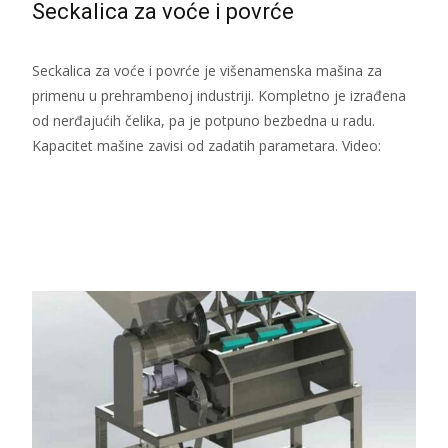
Seckalica za voće i povrće
Seckalica za voće i povrće je višenamenska mašina za
primenu u prehrambenoj industriji. Kompletno je izrađena
od nerđajućih čelika, pa je potpuno bezbedna u radu.
Kapacitet mašine zavisi od zadatih parametara. Video:
Read More...