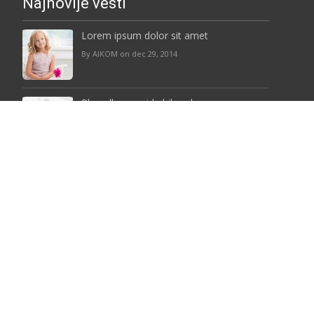
Najnovije vesti
Lorem ipsum dolor sit amet
By AIKOM on dec 29, 2014
Phasellus gravida bibendum
By AIKOM on feb 2, 2014
Najnoviji radovi