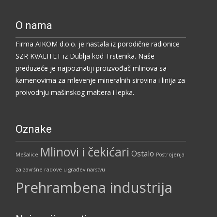
O nama
Firma AIKOM d.o.o. je nastala iz porodične radionice
SZR KVALITET iz Dublja kod Trstenika. Naše
preduzeće je najpoznatiji proizvođač mlinova sa
kamenovima za mlevenje mineralnih sirovina i linija za
proivodnju mašinskog maltera i lepka.
Oznake
Mlinovi i čekićari
Ostalo
Mešalice
Postrojenja
za završne radove u građevinarstvu
Prehrambena industrija