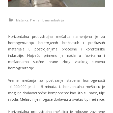
Mešalice, Prehrambena industrija
Horizontalna protivstrujna mešalica namenjena je za
homogenizaciju heterogenih brašnastih i praškastih
materijala u postrojenjima procesne i konditorske
industrije. Najveću primenu je našla u fabrikama i
mešaonama stočne hrane zbog visokog stepena
homogenizacije.
Vreme mešanja za postizanje stepena homogenosti
1:1.000.000 je 4 – 5 minuta. U horizontalnu mešalicu je
moguće dodavati tečne komponente kao što su mast, ulje
i voda. Melasu nije moguće dodavati u ovakav tip mešalice.
Horizontalna protivstrujna mešalica je robusne zavarene