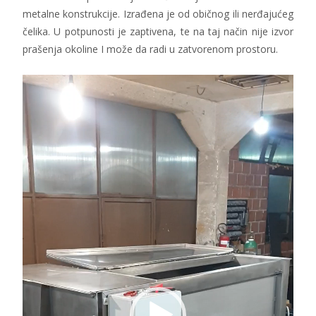
metalne konstrukcije. Izrađena je od običnog ili nerđajućeg
čelika. U potpunosti je zaptivena, te na taj način nije izvor
prašenja okoline I može da radi u zatvorenom prostoru.
Pregledač
video
zapisa