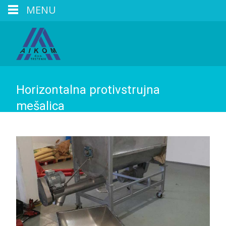
MENU
Horizontalna protivstrujna
mešalica