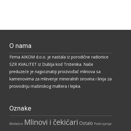
O nama
Firma AIKOM d.o.o. je nastala iz porodične radionice
SZR KVALITET iz Dublja kod Trstenika. Naše
preduzeće je najpoznatiji proizvođač mlinova sa
kamenovima za mlevenje mineralnih sirovina i linija za
proivodnju mašinskog maltera i lepka.
Oznake
Mlinovi i čekićari
Ostalo
Mešalice
Postrojenja