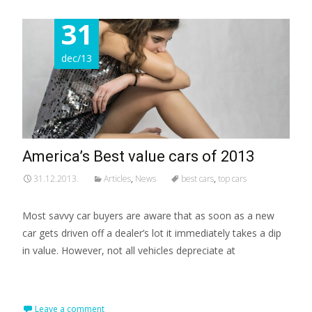
31
dec/13
America’s Best value cars of 2013
31.12.2013.
Articles
,
News
best cars
,
top cars
Most savvy car buyers are aware that as soon as a new
car gets driven off a dealer’s lot it immediately takes a dip
in value. However, not all vehicles depreciate at
Read More...
Leave a comment