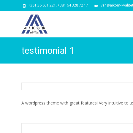
+381 36 651 221, +381 64 328 72 17
ivan@aikom-kvalite
testimonial 1
A wordpress theme with great features! Very intuitive to u