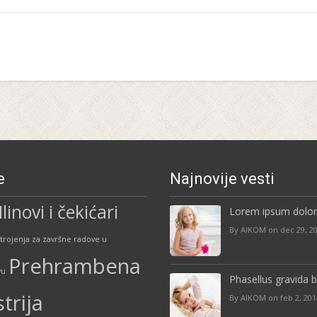
e
Najnovije vesti
linovi i čekićari
Lorem ipsum dolor
By AIKOM on dec 29, 2
trojenja za završne radove u
Prehrambena
vu
Phasellus gravida
trija
By AIKOM on feb 2, 201