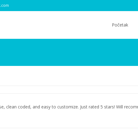
t.com
Skip
to
Početak
content
se, clean coded, and easy to customize. Just rated 5 stars! Will recom