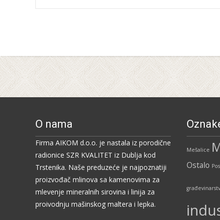
Post
navigation
O nama
Oznak
Firma AIKOM d.o.o. je nastala iz porodične
M
Mešalice
radionice SZR KVALITET iz Dublja kod
Ostalo
Trstenika. Naše preduzeće je najpoznatiji
Pos
proizvođač mlinova sa kamenovima za
građevinarst
mlevenje mineralnih sirovina i linija za
proivodnju mašinskog maltera i lepka.
indus