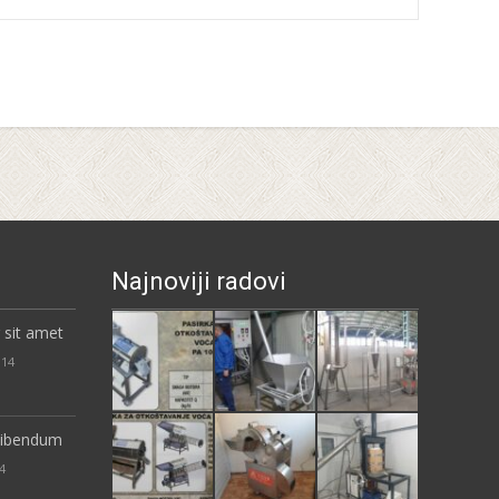
Najnoviji radovi
 sit amet
014
 bibendum
4