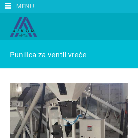
MENU
Punilica za ventil vreće