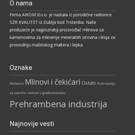
O nama
Firma AIKOM d.o.o. je nastala iz porodične radionice
SZR KVALITET iz Dublja kod Trstenika. Naše
preduzeće je najpoznatiji proizvođač mlinova sa
kamenovima za mlevenje mineralnih sirovina i linija za
proivodnju mašinskog maltera i lepka.
Oznake
Mlinovi i čekićari
Ostalo
Mešalice
Postrojenja
za završne radove u građevinarstvu
Prehrambena industrija
Najnovije vesti